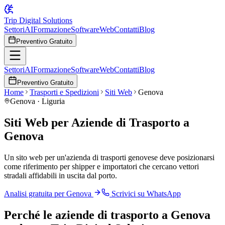
Trip Digital Solutions
Settori
AI
Formazione
Software
Web
Contatti
Blog
Preventivo Gratuito
Settori
AI
Formazione
Software
Web
Contatti
Blog
Preventivo Gratuito
Home
Trasporti e Spedizioni
Siti Web
Genova
Genova
·
Liguria
Siti Web per Aziende di Trasporto a
Genova
Un sito web per un'azienda di trasporti genovese deve posizionarsi
come riferimento per shipper e importatori che cercano vettori
stradali affidabili in uscita dal porto.
Analisi gratuita per
Genova
Scrivici su WhatsApp
Perché
le aziende di trasporto
a
Genova