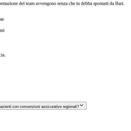
rmazione del team avvengono senza che tu debba spostarti da
Bari
.
ote
oni
cia.
pazienti con convenzioni assicurative regionali?