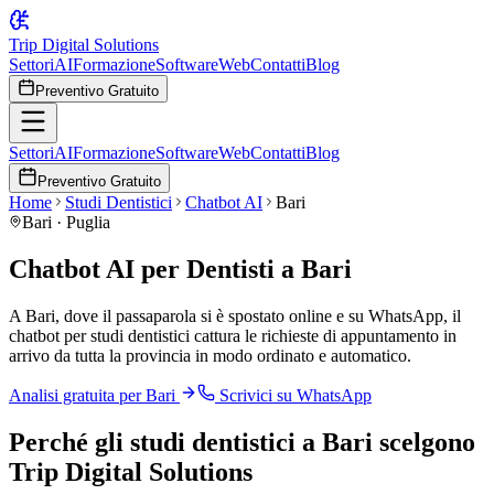
Trip Digital Solutions
Settori
AI
Formazione
Software
Web
Contatti
Blog
Preventivo Gratuito
Settori
AI
Formazione
Software
Web
Contatti
Blog
Preventivo Gratuito
Home
Studi Dentistici
Chatbot AI
Bari
Bari
·
Puglia
Chatbot AI per Dentisti a Bari
A Bari, dove il passaparola si è spostato online e su WhatsApp, il
chatbot per studi dentistici cattura le richieste di appuntamento in
arrivo da tutta la provincia in modo ordinato e automatico.
Analisi gratuita per
Bari
Scrivici su WhatsApp
Perché
gli studi dentistici
a
Bari
scelgono
Trip Digital Solutions