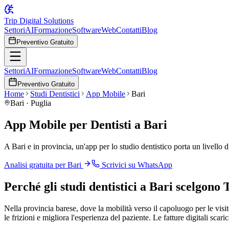
Trip Digital Solutions
Settori
AI
Formazione
Software
Web
Contatti
Blog
Preventivo Gratuito
Settori
AI
Formazione
Software
Web
Contatti
Blog
Preventivo Gratuito
Home
Studi Dentistici
App Mobile
Bari
Bari
·
Puglia
App Mobile per Dentisti a Bari
A Bari e in provincia, un'app per lo studio dentistico porta un livello 
Analisi gratuita per
Bari
Scrivici su WhatsApp
Perché
gli studi dentistici
a
Bari
scelgono T
Nella provincia barese, dove la mobilità verso il capoluogo per le vi
le frizioni e migliora l'esperienza del paziente. Le fatture digitali scari